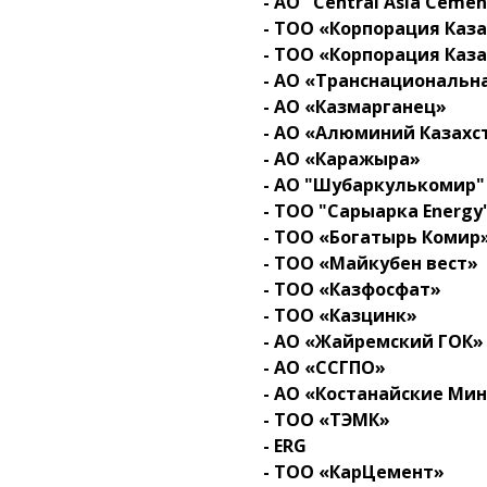
- АО "Central Asia Cem
- ТОО «Корпорация Каз
- ТОО «Корпорация Каз
- АО «Транснациональн
- АО «Казмарганец»
- АО «Алюминий Казахс
- АО «Каражыра»
- АО "Шубаркулькомир"
- ТОО "Сарыарка Energy
- ТОО «Богатырь Комир
- ТОО «Майкубен вест»
- ТОО «Казфосфат»
- ТОО «Казцинк»
- АО «Жайремский ГОК»
- АО «ССГПО»
- АО «Костанайские Ми
- ТОО «ТЭМК»
- ERG
- ТОО «КарЦемент»