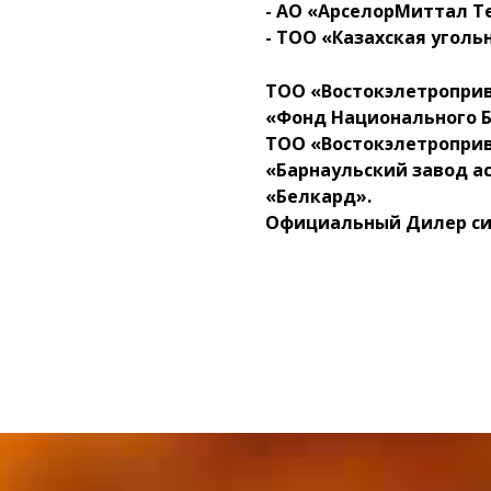
- АО «АрселорМиттал Т
- ТОО «Казахская уголь
ТОО «Востокэлетроприво
«Фонд Национального Б
ТОО «Востокэлетроприв
«Барнаульский завод а
«Белкард».
Официальный Дилер си