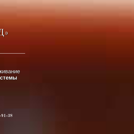
Д»
уживание
истемы
-91-38