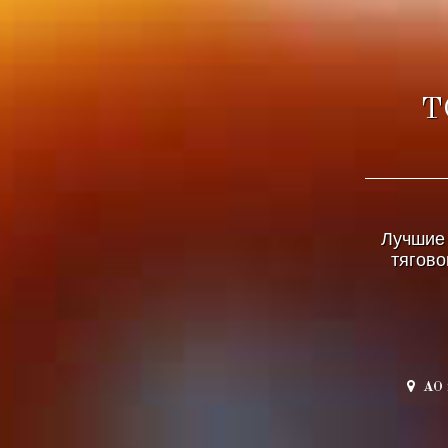
Т
Лучшие 
тягово
АО 