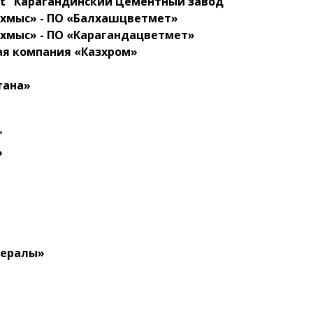
ent" Карагандинский Цементный завод
ахмыс» - ПО «Балхашцветмет»
ахмыс» - ПО «Карагандацветмет»
ая компания «Казхром»
тана»
"
»
нералы»