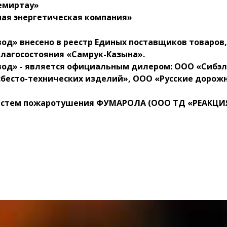
емиртау»
ная энергетическая компания»
д» внесено в реестр Единых поставщиков товаров, 
лагосостояния «Самрук-Казына».
од» - является официальным дилером: ООО «Сибэл
сбесто-технических изделий», ООО «Русские доро
стем пожаротушения ФУМАРОЛА (ООО ТД «РЕАКЦИЯ