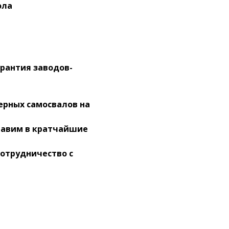
ола
арантия заводов-
ерных самосвалов на
тавим в кратчайшие
сотрудничество с