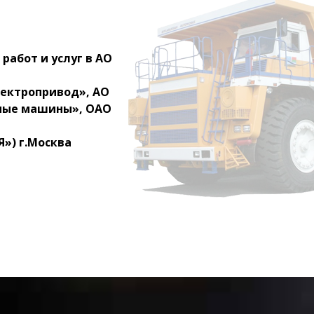
работ и услуг в АО
ектропривод», АО
жные машины», ОАО
») г.Москва